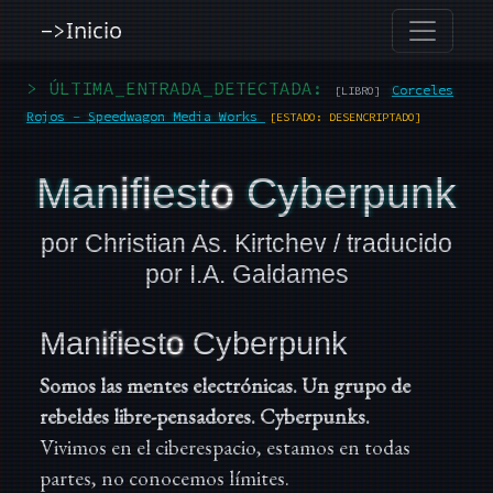
Inicio
->
> ÚLTIMA_ENTRADA_DETECTADA:
Corceles
[LIBRO]
Rojos - Speedwagon Media Works
[ESTADO: DESENCRIPTADO]
Man
I
F
I
Est
O
Cyberpunk
por Christian As. Kirtchev / traducido
por I.A. Galdames
Man
i
f
i
est
o
Cyberpunk
Somos las mentes electrónicas. Un grupo de
rebeldes libre-pensadores. Cyberpunks.
Vivimos en el ciberespacio, estamos en todas
partes, no conocemos límites.