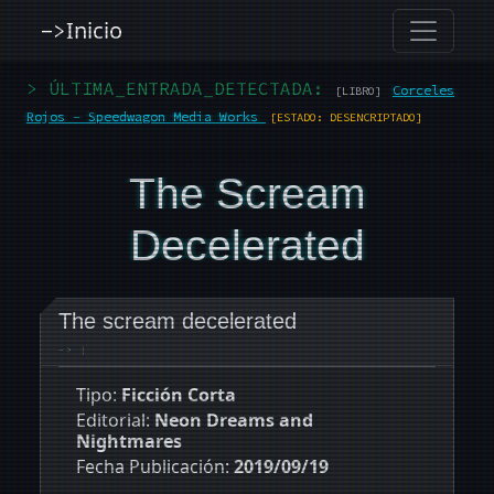
Inicio
->
> ÚLTIMA_ENTRADA_DETECTADA:
Corceles
[LIBRO]
Rojos - Speedwagon Media Works
[ESTADO: DESENCRIPTADO]
The Scream
Decelerated
The scream decelerated
-> |
Tipo:
Ficción Corta
Editorial:
Neon Dreams and
Nightmares
Fecha Publicación:
2019/09/19