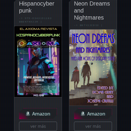
Hispanocyber
Neon Dreams
punk
and
Nightmares
->
979-8343191103
B0DK7KHJJR
|
->
B07Y2JCDS3
|
Amazon
Amazon
ver más
ver más