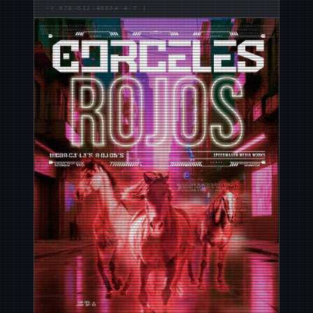
->
978-612-49694-4-7
|