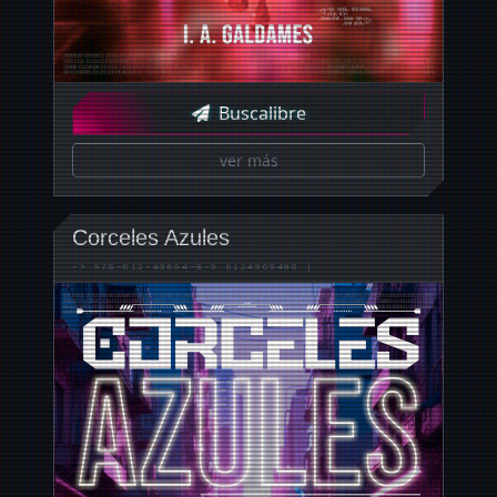
Buscalibre
ver más
Corceles Azules
->
978-612-49694-0-9
6124969408
|