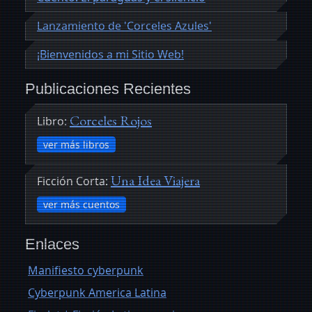
Lanzamiento de 'Corceles Azules'
¡Bienvenidos a mi Sitio Web!
Publicaciones Recientes
Corceles Rojos
Libro:
ver más libros
Una Idea Viajera
Ficción Corta:
ver más cuentos
Enlaces
Manifiesto cyberpunk
Cyberpunk America Latina