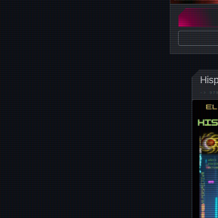
His
->
97