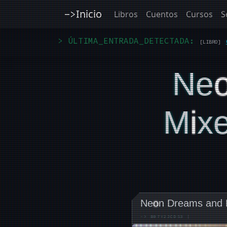
Inicio
->
Libros
Cuentos
Cursos
S
> ÚLTIMA_ENTRADA_DETECTADA:
[LIBRO]
Ne
M
I
X
Ne
o
n Dreams and
->
B07Y2JCDS3
|