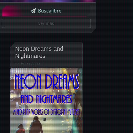
Buscalibre
ver más
Neon Dreams and
Nightmares
->
B07Y2JCDS3
|