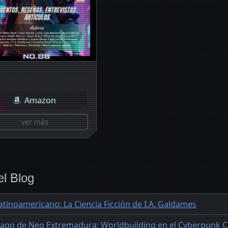
Amazon
ver más
el Blog
tinoamericano: La Ciencia Ficción de I.A. Galdames
iago de Neo Extremadura: Worldbuilding en el Cyberpunk C