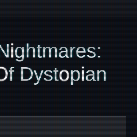
N
I
Ghtmares:
O
F Dyst
O
P
I
An