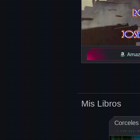
Ama
Mis Libros
Corceles
->
978-612-4