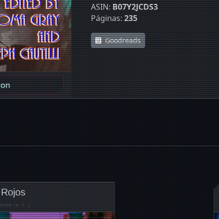
ASIN:
B07Y2JCDS3
Páginas:
235
Goodreads
zon
 Rojos
9694-4-7
|