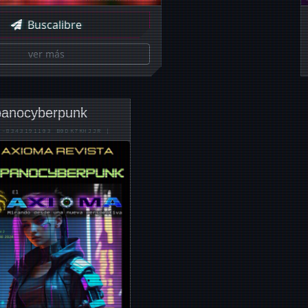
Buscalibre
ver más
panocyberpunk
9-8343191103
B0DK7KHJJR
|