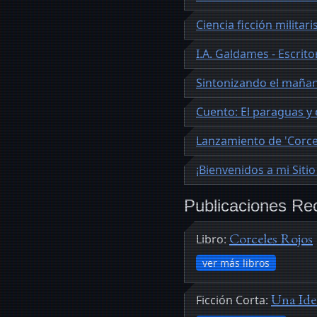
Ciencia ficción militari
I.A. Galdames - Escrito
Sintonizando el maña
Cuento: El paraguas y e
Lanzamiento de 'Corce
¡Bienvenidos a mi Siti
Publicaciones Re
Corceles Rojos
Libro:
ver más libros
Una Idea
Ficción Corta: