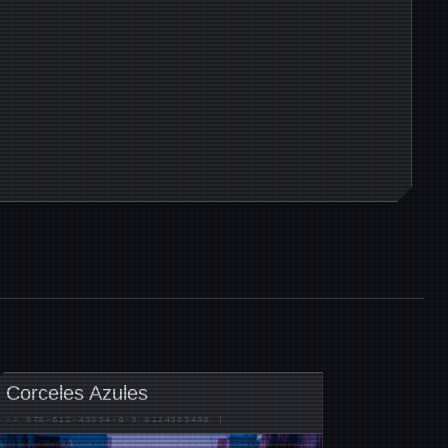
Corceles Azules
->
978-612-49694-0-9
6124969408
|