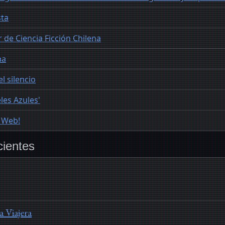
sta
r de Ciencia Ficción Chilena
na
l silencio
les Azules'
o Web!
cientes
 Viajera