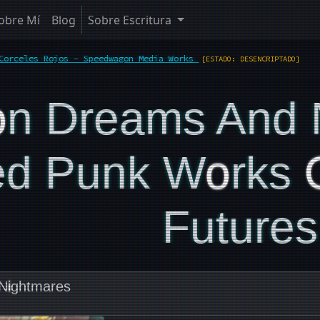
obre Mí
Blog
Sobre Escritura
Corceles Rojos - Speedwagon Media Works
[ESTADO: DESENCRIPTADO]
O
N Dreams And 
ed Punk W
O
Rks
Futures
 N
i
ghtmares